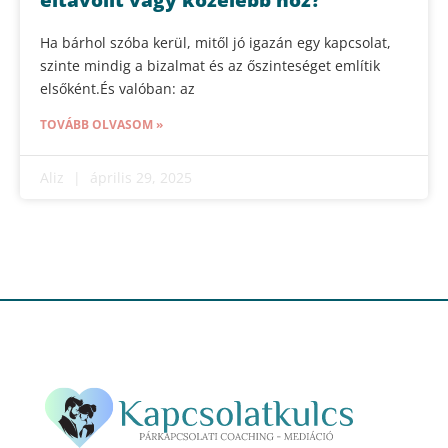
Ha bárhol szóba kerül, mitől jó igazán egy kapcsolat,
szinte mindig a bizalmat és az őszinteséget említik
elsőként.És valóban: az
TOVÁBB OLVASOM »
Aliz
április 29, 2025