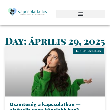
Day: április 29, 2025
KONFLIKTUSKEZELÉS
Őszinteség a kapcsolatban —
eltávolít vagy közelebb hoz?